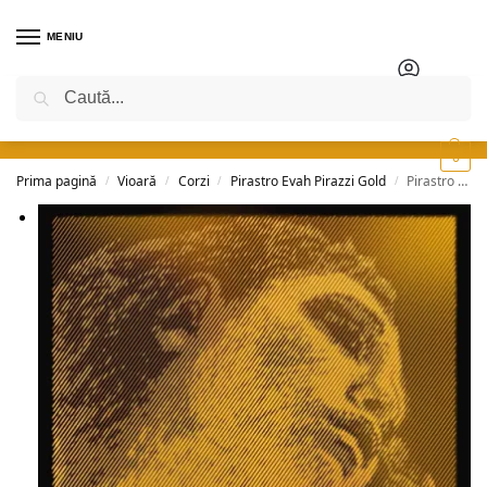
MENIU
Caută
0
Prima pagină
Vioară
Corzi
Pirastro Evah Pirazzi Gold
Pirastro Evah Pirazzi Gold – coardă Sol argint
/
/
/
/