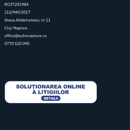
RO37201984
J12/949/2017
Aleea Albăstrelelor, nr 11
Cluj-Napoca
office@eufoniastore.ro
0770 520 090