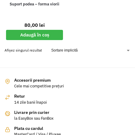
Suport podea – forma viorii
80,00
lei
Adaugă în coș
Afișez singurul rezultat
Accesorii premium
Cele mai competitive prețuri
Retur
14 zile banii înapoi
Livrare prin curier
la EasyBox sau FanBox
Plata cu cardul
MasterCard / Visa / Pluxee