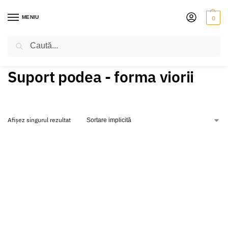
MENIU
0
Caută
PRIMA PAGINĂ
PRODUSE ETICHETATE „SUPORT PODEA - FORMA VIORII”
/
Suport podea - forma viorii
Afișez singurul rezultat