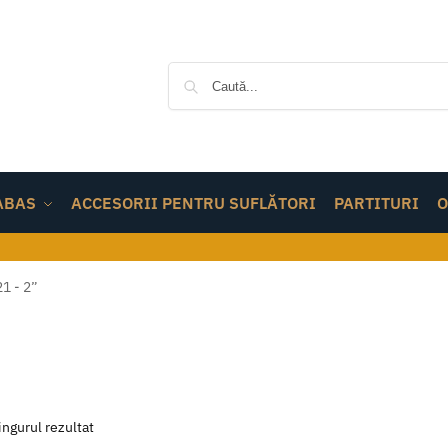
ABAS
ACCESORII PENTRU SUFLĂTORI
PARTITURI
O
1 - 2”
ingurul rezultat