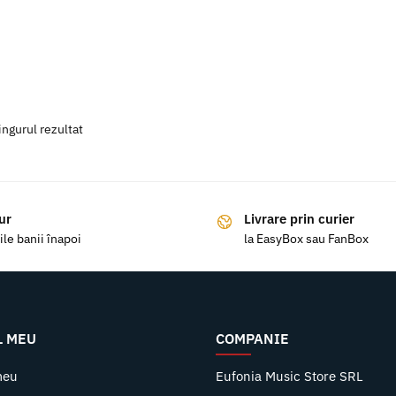
ingurul rezultat
ur
Livrare prin curier
ile banii înapoi
la EasyBox sau FanBox
L MEU
COMPANIE
meu
Eufonia Music Store SRL