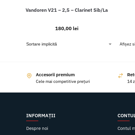
Vandoren V21 – 2,5 – Clarinet Sib/La
180,00
lei
Afișez s
Accesorii premium
Ret
Cele mai competitive prețuri
14 z
INFORMAȚII
CONTU
Despre noi
Contul 