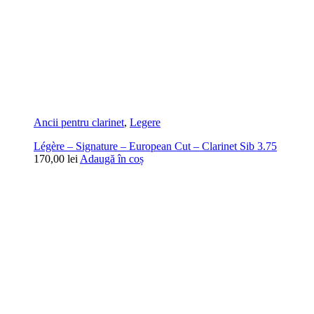
Ancii pentru clarinet
,
Legere
Légère – Signature – European Cut – Clarinet Sib 3.75
170,00
lei
Adaugă în coș