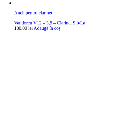
Ancii pentru clarinet
Vandoren V12 – 3,5 – Clarinet Sib/La
180,00
lei
Adaugă în coș