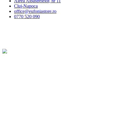
Aleea Albăstrelelor, nr 11
Cluj-Napoca
office@eufoniastore.ro
0770 520 090