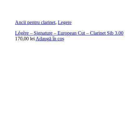
Ancii pentru clarinet
,
Legere
Légère – Signature – European Cut – Clarinet Sib 3.00
170,00
lei
Adaugă în coș