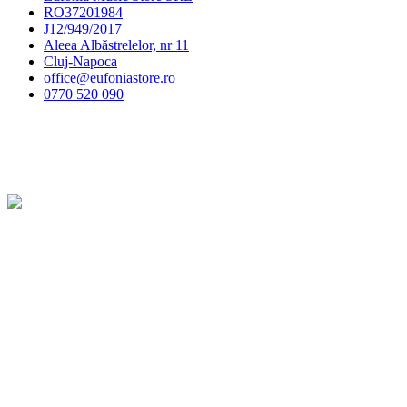
RO37201984
J12/949/2017
Aleea Albăstrelelor, nr 11
Cluj-Napoca
office@eufoniastore.ro
0770 520 090