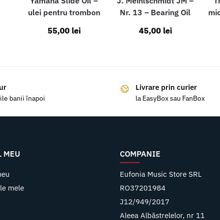
Yamaha Slide Oil –
J. Meinlschmidt JM –
T
ulei pentru trombon
Nr. 13 – Bearing Oil
mic
55,00
lei
45,00
lei
ur
Livrare prin curier
ile banii înapoi
la EasyBox sau FanBox
L MEU
COMPANIE
meu
Eufonia Music Store SRL
le mele
RO37201984
J12/949/2017
Aleea Albăstrelelor, nr 11