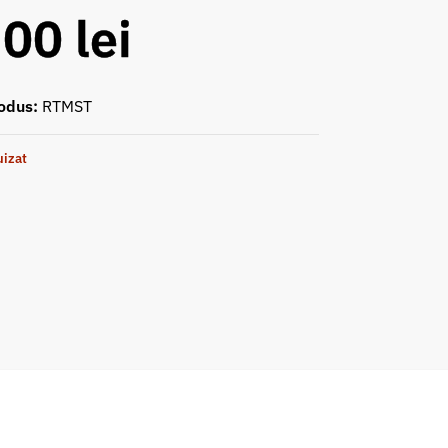
,00
lei
odus:
RTMST
uizat