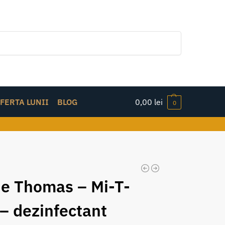
Caută
FERTA LUNII
BLOG
0,00
lei
0
e Thomas – Mi-T-
 – dezinfectant