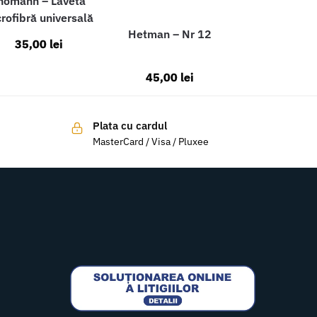
homann – Lavetă
rofibră universală
Hetman – Nr 12
35,00
lei
45,00
lei
Plata cu cardul
MasterCard / Visa / Pluxee