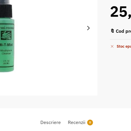
25
🔖 Cod pr
Stoc ep
Descriere
Recenzii
0