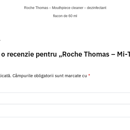
Roche Thomas – Mouthpiece cleaner – dezinfectant
flacon de 60 ml
.
ii o recenzie pentru „Roche Thomas – Mi-
icată.
Câmpurile obligatorii sunt marcate cu
*