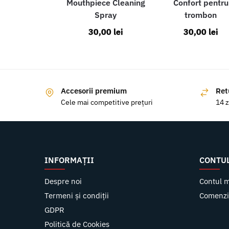
Mouthpiece Cleaning
Confort pentru
Spray
trombon
30,00
lei
30,00
lei
Accesorii premium
Ret
Cele mai competitive prețuri
14 z
INFORMAȚII
CONTU
Despre noi
Contul 
Termeni și condiții
Comenzi
GDPR
Politică de Cookies