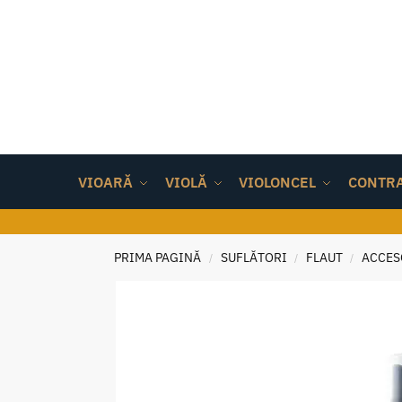
VIOARĂ
VIOLĂ
VIOLONCEL
CONTR
PRIMA PAGINĂ
SUFLĂTORI
FLAUT
ACCES
/
/
/