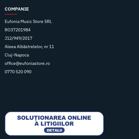
COMPANIE
Eufonia Music Store SRL
RO37201984
J12/949/2017
Aleea Albăstrelelor, nr 11
Cluj-Napoca
office@eufoniastore.ro
0770 520 090