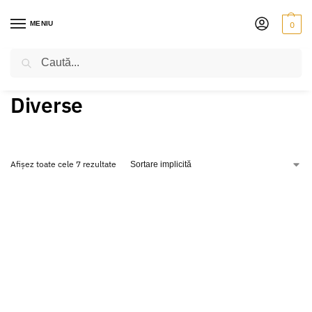
MENIU
0
Caută
PRIMA PAGINĂ
SUFLĂTORI
FAGOT
DIVERSE
/
/
/
Diverse
Afișez toate cele 7 rezultate