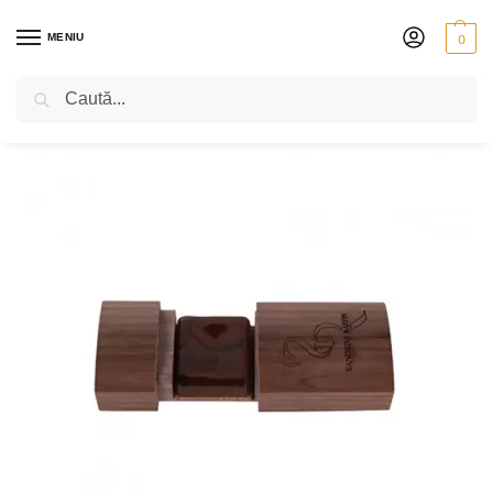
MENIU
0
Caută
PRIMA PAGINĂ
VIOLONCEL
ACCESORII
SACÂZ PENTRU VIOLONCEL
/
/
/