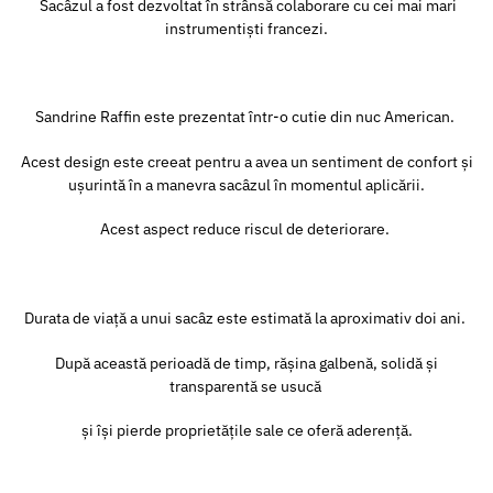
Sacâzul a fost dezvoltat în strânsă colaborare cu cei mai mari
instrumentiști francezi.
Sandrine Raffin este prezentat într-o cutie din nuc American.
Acest design este creeat pentru a avea un sentiment de confort și
ușurintă în a manevra sacâzul în momentul aplicării.
Acest aspect reduce riscul de deteriorare.
Durata de viață a unui sacâz este estimată la aproximativ doi ani.
După această perioadă de timp, rășina galbenă, solidă și
transparentă se usucă
și își pierde proprietățile sale ce oferă aderență.