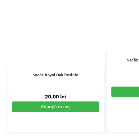
Sacâz 
Sacâz Royal Oak Rosinio
20,00
lei
Adaugă în coș