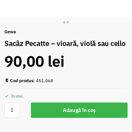
Gewa
Sacâz Pecatte – vioară, violă sau cello
90,00
lei
🔖 Cod produs:
451.068
În stoc
Adaugă în coș