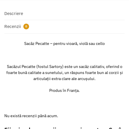
Descriere
Recenzii
0
Sacâz Pecatte – pentru vioară, violă sau cello
Sacâzul Pecatte (fostul Sartory) este un sacâz calitativ, oferind o
foarte bună calitate a sunetului, un răspuns foarte bun al corzii și
articulații extra clare ale arcușului.
Produs în Franța.
Nu există recenzii până acum.