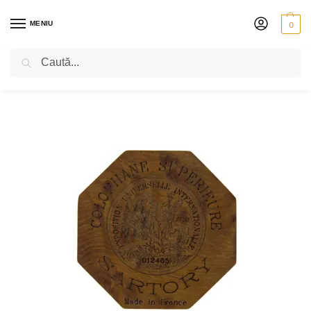
MENIU
0
Caută
PRIMA PAGINĂ
VIOLONCEL
ACCESORII
SACÂZ PENTRU VIOLONCEL
/
/
/