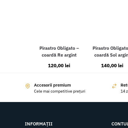
Pirastro Obligato –
Pirastro Obligato
coardă Re argint
coardă Sol argi
120,00
lei
140,00
lei
Accesorii premium
Ret
Cele mai competitive prețuri
14 z
INFORMAȚII
CONTU