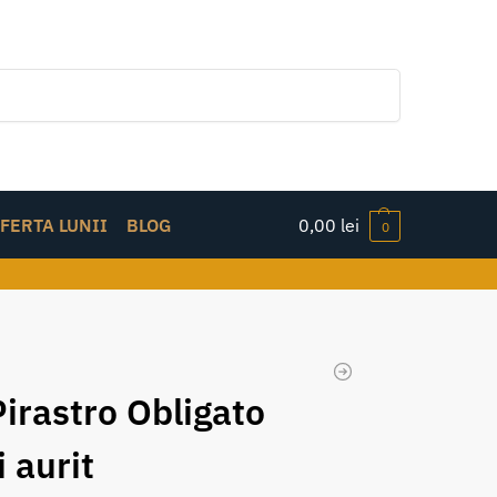
Caută
FERTA LUNII
BLOG
0,00
lei
0
Pirastro Obligato
 aurit