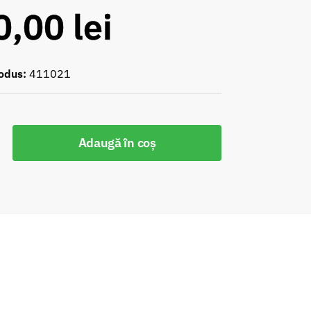
0,00
lei
odus:
411021
Adaugă în coș