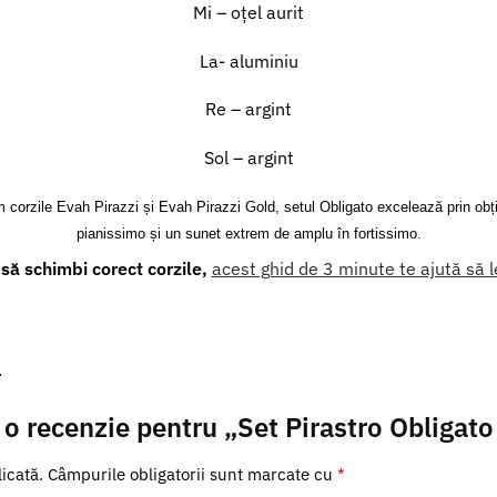
Mi – oțel aurit
La- aluminiu
Re – argint
Sol – argint
m corzile Evah Pirazzi și Evah Pirazzi Gold, setul Obligato excelează prin ob
pianissimo și un sunet extrem de amplu în fortissimo.
 să schimbi corect corzile,
acest ghid de 3 minute te ajută să le
.
i o recenzie pentru „Set Pirastro Obligato
icată.
Câmpurile obligatorii sunt marcate cu
*