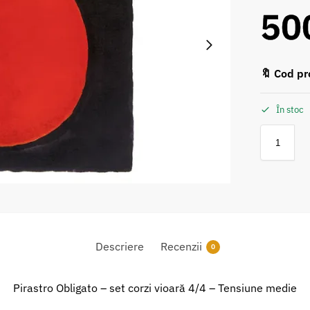
50
🔖 Cod pr
În stoc
Descriere
Recenzii
0
Pirastro Obligato – set corzi vioară 4/4 – Tensiune medie