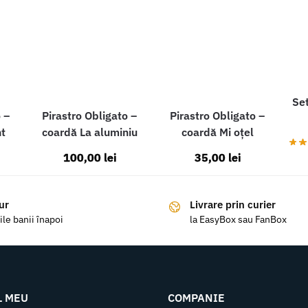
Set
 –
Pirastro Obligato –
Pirastro Obligato –
nt
coardă La aluminiu
coardă Mi oțel
100,00
lei
35,00
lei
ur
Livrare prin curier
ile banii înapoi
la EasyBox sau FanBox
L MEU
COMPANIE