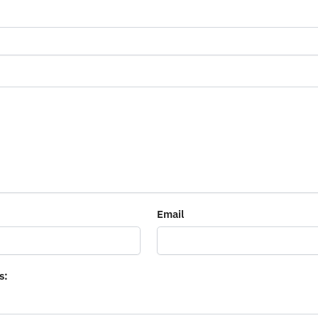
Email
s: