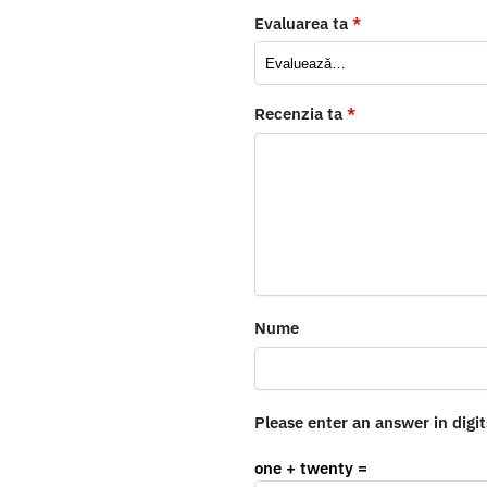
Evaluarea ta
*
Recenzia ta
*
Nume
Please enter an answer in digit
one + twenty =