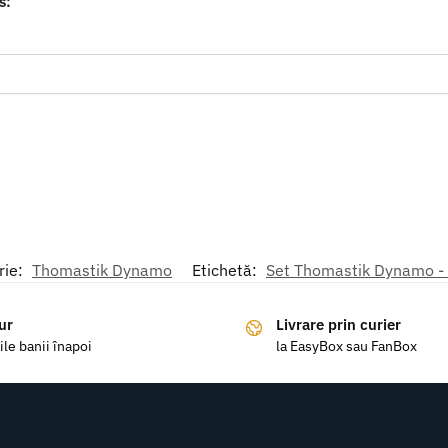
s:
rie:
Thomastik Dynamo
Etichetă:
Set Thomastik Dynamo - 
ur
Livrare prin curier
ile banii înapoi
la EasyBox sau FanBox