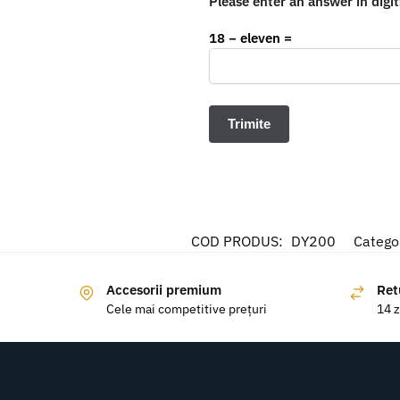
Please enter an answer in digit
18 − eleven =
COD PRODUS:
DY200
Catego
Accesorii premium
Ret
Cele mai competitive prețuri
14 z