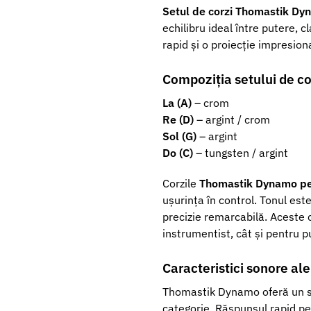
Setul de corzi Thomastik D
echilibru ideal între putere, c
rapid și o proiecție impresio
Compoziția setului de co
La (A)
– crom
Re (D)
– argint / crom
Sol (G)
– argint
Do (C)
– tungsten / argint
Corzile
Thomastik Dynamo pen
ușurința în control. Tonul est
precizie remarcabilă. Aceste c
instrumentist, cât și pentru pu
Caracteristici sonore al
Thomastik Dynamo oferă un sune
categorie. Răspunsul rapid per