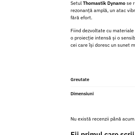
Setul
Thomastik Dynamo
se r
rezonanță amplă, un atac vibra
fără efort.
Fiind dezvoltate cu materiale
o proiecție intensă și o sensi
cei care își doresc un sunet m
Greutate
Dimensiuni
Nu există recenzii până acum
Fii primul care scr