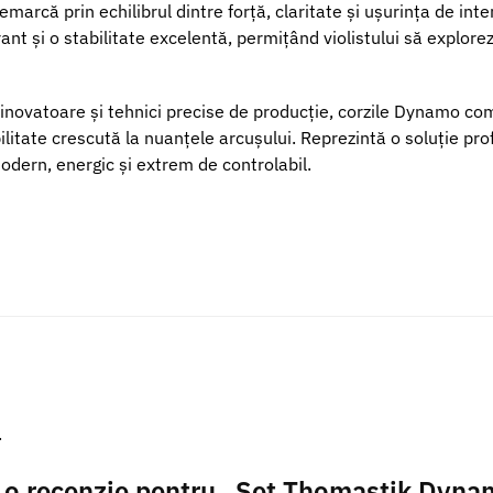
emarcă prin echilibrul dintre forță, claritate și ușurința de inte
nt și o stabilitate excelentă, permițând violistului să explore
 inovatoare și tehnici precise de producție, corzile Dynamo co
bilitate crescută la nuanțele arcușului. Reprezintă o soluție pro
odern, energic și extrem de controlabil.
.
ii o recenzie pentru „Set Thomastik Dyna