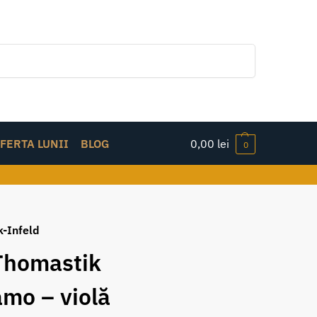
Caută
FERTA LUNII
BLOG
0,00
lei
0
k-Infeld
Thomastik
mo – violă