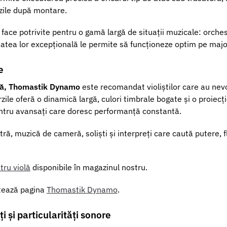
zile după montare.
e face potrivite pentru o gamă largă de situații muzicale: orc
itatea lor excepțională le permite să funcționeze optim pe maj
e
olă, Thomastik Dynamo
este recomandat violiștilor care au nevo
zile oferă o dinamică largă, culori timbrale bogate și o proiecți
pentru avansați care doresc performanță constantă.
ră, muzică de cameră, soliști și interpreți care caută putere, fle
tru violă
disponibile în magazinul nostru.
zitează pagina
Thomastik Dynamo
.
i și particularități sonore