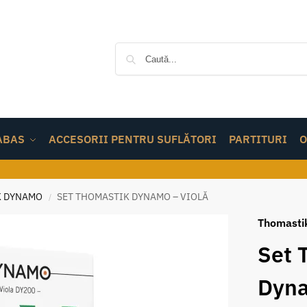
ABAS
ACCESORII PENTRU SUFLĂTORI
PARTITURI
O
K DYNAMO
SET THOMASTIK DYNAMO – VIOLĂ
/
Thomasti
Set 
Dyna