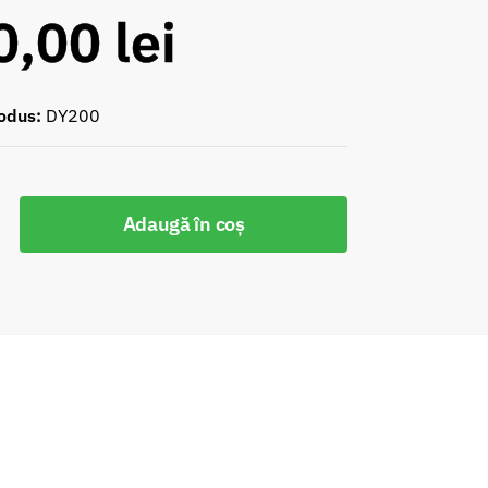
0,00
lei
odus:
DY200
Adaugă în coș