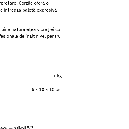
rpretare. Corzile oferă o
ze întreaga paletă expresivă
mbină naturalețea vibrației cu
fesională de înalt nivel pentru
1 kg
5 × 10 × 10 cm
mo – violă”