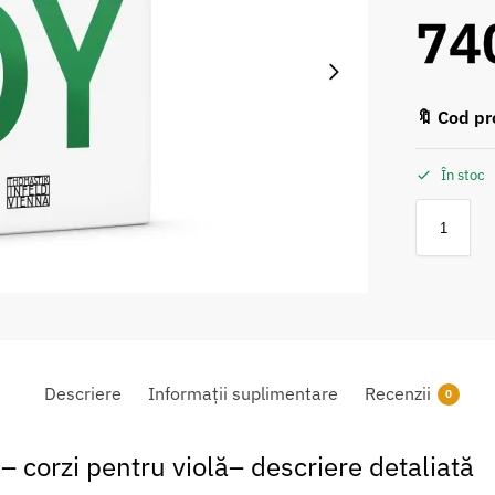
74
🔖 Cod pr
În stoc
Descriere
Informații suplimentare
Recenzii
0
corzi pentru violă– descriere detaliată