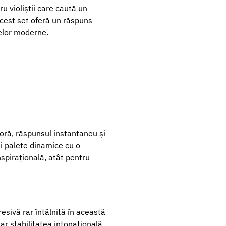
u violiștii care caută un
, acest set oferă un răspuns
celor moderne.
oră, răspunsul instantaneu și
ii palete dinamice cu o
nspirațională, atât pentru
esivă rar întâlnită în această
ar stabilitatea intonațională