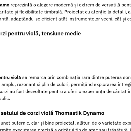
ynamo
reprezintă o alegere modernă și extrem de versatilă pentr
laritate și flexibilitate timbrală. Proiectat cu atenție la detalii
nantă, adaptându-se eficient atât instrumentelor vechi, cât și 
rzi pentru violă, tensiune medie
tru violă
se remarcă prin combinația rară dintre puterea son
e amplu, rezonant și plin de culori, permițând explorarea întreg
orzi au fost dezvoltate pentru a oferi o experiență de cântat i
blic.
e setului de corzi violă Thomastik Dynamo
t puternic, clar și bine proiectat, alături de o varietate expr
mite executarea precisă a oricărui tip de atac sau trăsătură, i