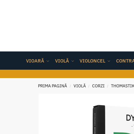
VIOARĂ
VIOLĂ
VIOLONCEL
CONTR
PRIMA PAGINĂ
VIOLĂ
CORZI
THOMASTI
/
/
/