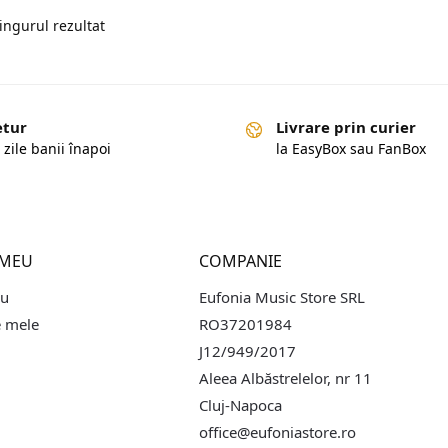
singurul rezultat
etur
Livrare prin curier
 zile banii înapoi
la EasyBox sau FanBox
 MEU
COMPANIE
eu
Eufonia Music Store SRL
 mele
RO37201984
J12/949/2017
Aleea Albăstrelelor, nr 11
Cluj-Napoca
office@eufoniastore.ro