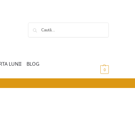
Caută
RTA LUNII
BLOG
0,00
lei
0