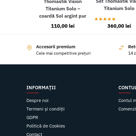
Set Thomastik Vis
Thomastik Vision
Titanium Solo
Titanium Solo –
coardă Sol argint pur
110,00
lei
360,00
lei
Accesorii premium
Ret
Cele mai competitive prețuri
14 z
INFORMAȚII
CONTU
Despre noi
Contul 
Termeni și condiții
Comenzi
GDPR
Politică de Cookies
Contact