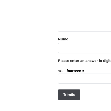
Nume
Please enter an answer in digit
18 − fourteen =