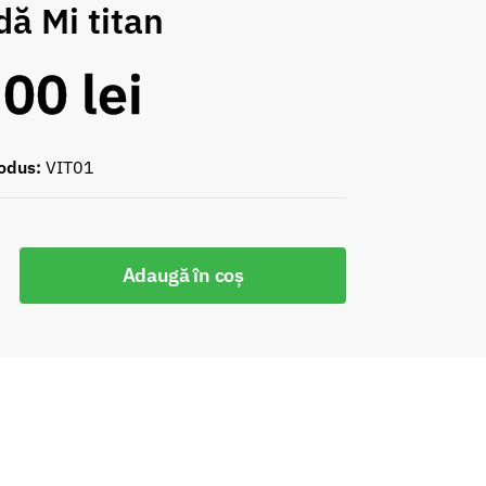
dă Mi titan
,00
lei
odus:
VIT01
Adaugă în coș