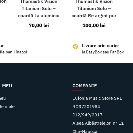
ion
Thomastik Vision
Thomastik Vision
Titanium Solo –
Titanium Solo –
coardă La aluminiu
coardă Re argint pur
70,00
lei
100,00
lei
ur
Livrare prin curier
ile banii înapoi
la EasyBox sau FanBox
L MEU
COMPANIE
meu
Eufonia Music Store SRL
le mele
RO37201984
J12/949/2017
Aleea Albăstrelelor, nr 11
Cluj-Napoca