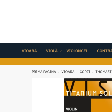
VIOARĂ
VIOLĂ
VIOLONCEL
CONTR
PRIMA PAGINĂ
VIOARĂ
CORZI
THOMASTI
/
/
/