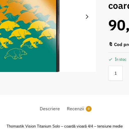
coar
90
🔖 Cod pr
În stoc
Descriere
Recenzii
0
Thomastik Vision Titanium Solo – coardă vioară 4/4 – tensiune medie