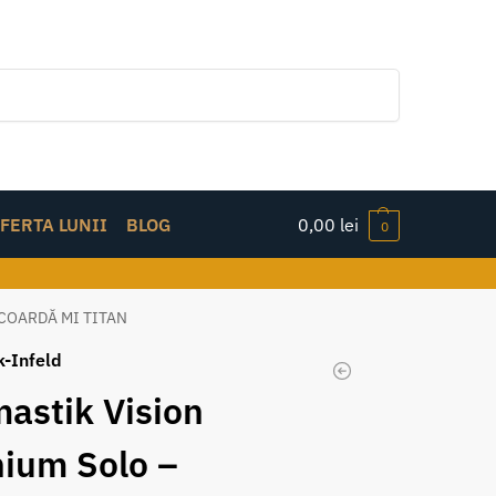
Caută
FERTA LUNII
BLOG
0,00
lei
0
COARDĂ MI TITAN
k-Infeld
astik Vision
nium Solo –