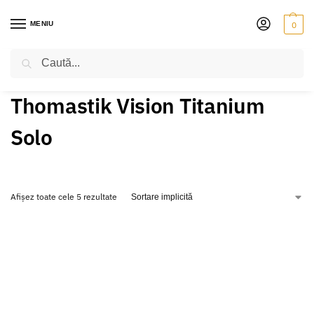
MENIU
0
Caută
PRIMA PAGINĂ
VIOARĂ
CORZI
THOMASTIK VISION TITANIUM SOLO
/
/
/
Thomastik Vision Titanium
Solo
Afișez toate cele 5 rezultate