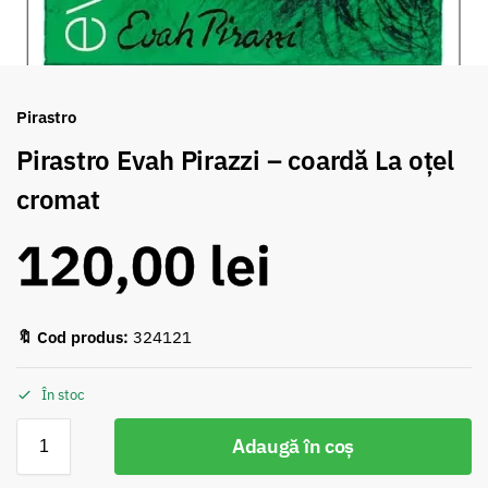
Pirastro
Pirastro Evah Pirazzi – coardă La oțel
cromat
120,00
lei
🔖 Cod produs:
324121
În stoc
Adaugă în coș