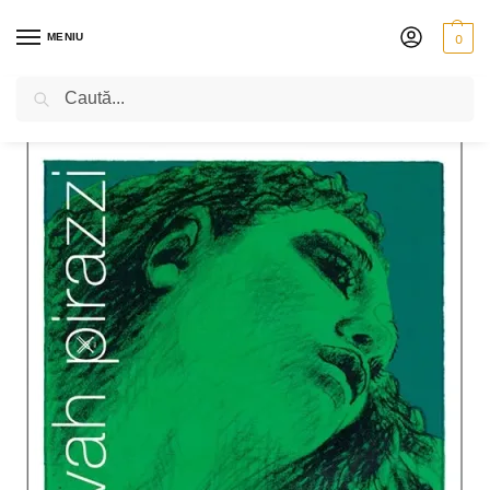
MENIU
0
Caută
PRIMA PAGINĂ
VIOLĂ
CORZI
PIRASTRO EVAH PIRAZZI
PIRASTRO EVAH PIRAZZI – COARDĂ LA OȚEL CROMAT
/
/
/
/