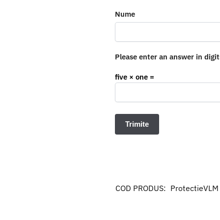
Nume
Please enter an answer in digit
five × one =
COD PRODUS:
ProtectieVLM