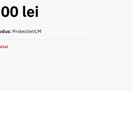
,00
lei
odus:
ProtectieVLM
uizat