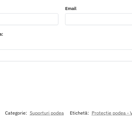
Email
s:
Categorie:
Suporturi podea
Etichetă:
Protecție podea - 