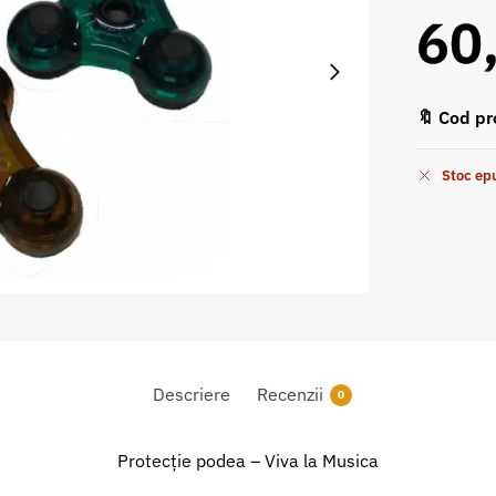
60
🔖 Cod pr
Stoc ep
Descriere
Recenzii
0
Protecție podea – Viva la Musica