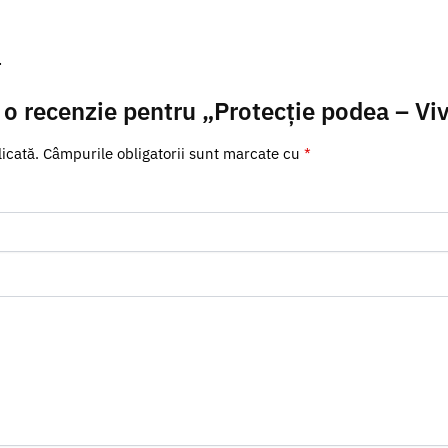
.
ii o recenzie pentru „Protecție podea – Vi
icată.
Câmpurile obligatorii sunt marcate cu
*