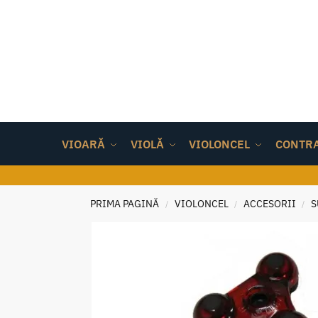
VIOARĂ
VIOLĂ
VIOLONCEL
CONTR
PRIMA PAGINĂ
VIOLONCEL
ACCESORII
S
/
/
/