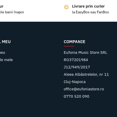
ur
Livrare prin curier
ile banii înapoi
la EasyBox sau FanBox
L MEU
COMPANIE
meu
Eufonia Music Store SRL
le mele
RO37201984
J12/949/2017
Aleea Albăstrelelor, nr 11
Cluj-Napoca
office@eufoniastore.ro
0770 520 090