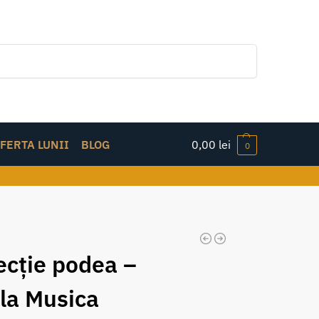
Caută
FERTA LUNII
BLOG
0,00
lei
0
ecție podea –
 la Musica