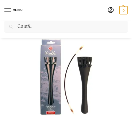
MENIU
0
Caută
PRIMA PAGINĂ
VIOLONCEL
ACCESORII
CHEI ȘI CORDARE
CORDAR WITTNER ULTRA PENTRU VIOLONCEL – NEGRU
/
/
/
/