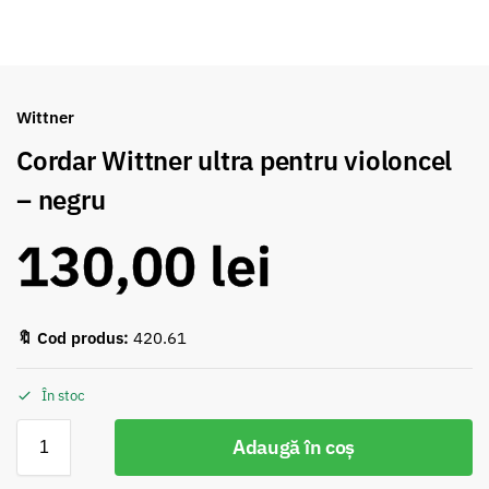
Wittner
Cordar Wittner ultra pentru violoncel
– negru
130,00
lei
🔖 Cod produs:
420.61
În stoc
Adaugă în coș