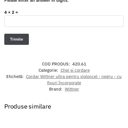
Please enter an answer in digits:
4 × 2 =
COD PRODUS:
420.61
Categorie:
Chei și cordare
Etichetă:
Cordar Wittner ultra pentru violoncel - negru - cu
fixuri încorporate
Brand:
Wittner
Produse similare