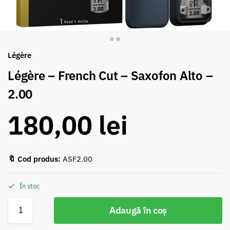
Légère
Légère – French Cut – Saxofon Alto –
2.00
180,00
lei
🔖 Cod produs:
ASF2.00
În stoc
Adaugă în coș