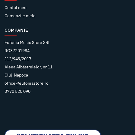
Contul meu
Comenzile mele
COMPANIE
Eufonia Music Store SRL
RO37201984
J12/949/2017
Aleea Albăstrelelor, nr 11
Cluj-Napoca
office@eufoniastore.ro
0770 520 090