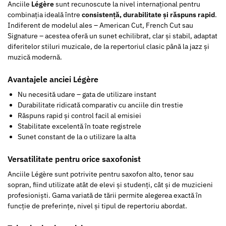
Anciile
Légère
sunt recunoscute la nivel internațional pentru
combinația ideală între
consistență, durabilitate și răspuns rapid
.
Indiferent de modelul ales – American Cut, French Cut sau
Signature – acestea oferă un sunet echilibrat, clar și stabil, adaptat
diferitelor stiluri muzicale, de la repertoriul clasic până la jazz și
muzică modernă.
Avantajele anciei Légère
Nu necesită udare – gata de utilizare instant
Durabilitate ridicată comparativ cu anciile din trestie
Răspuns rapid și control facil al emisiei
Stabilitate excelentă în toate registrele
Sunet constant de la o utilizare la alta
Versatilitate pentru orice saxofonist
Anciile Légère sunt potrivite pentru saxofon alto, tenor sau
sopran, fiind utilizate atât de elevi și studenți, cât și de muzicieni
profesioniști. Gama variată de tării permite alegerea exactă în
funcție de preferințe, nivel și tipul de repertoriu abordat.