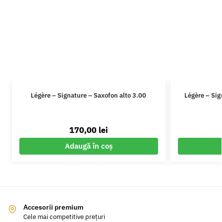
Légère – Signature – Saxofon alto 3.00
Légère – Si
170,00
lei
Adaugă în coș
Accesorii premium
Cele mai competitive prețuri