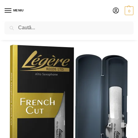
MENIU
0
Caută
PRIMA PAGINĂ
SUFLĂTORI
CLARINET
ANCII
ANCII PENTRU SAXOFON
/
/
/
/