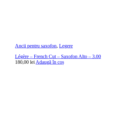
Ancii pentru saxofon
,
Legere
Légère – French Cut – Saxofon Alto – 3.00
180,00
lei
Adaugă în coș