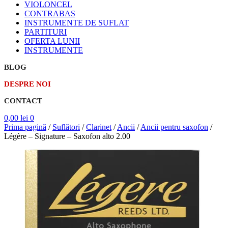
VIOLONCEL
CONTRABAS
INSTRUMENTE DE SUFLAT
PARTITURI
OFERTA LUNII
INSTRUMENTE
BLOG
DESPRE NOI
CONTACT
0,00
lei
0
Prima pagină
/
Suflători
/
Clarinet
/
Ancii
/
Ancii pentru saxofon
/
Légère – Signature – Saxofon alto 2.00