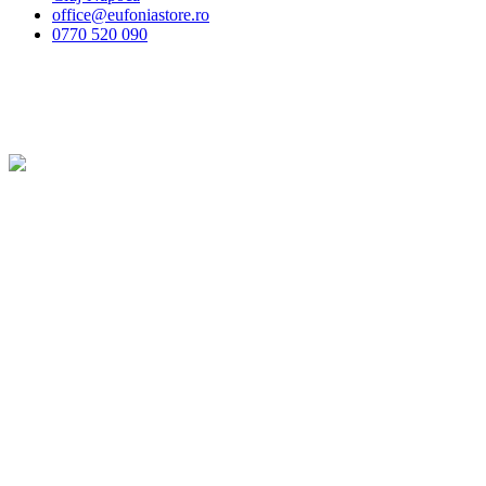
office@eufoniastore.ro
0770 520 090