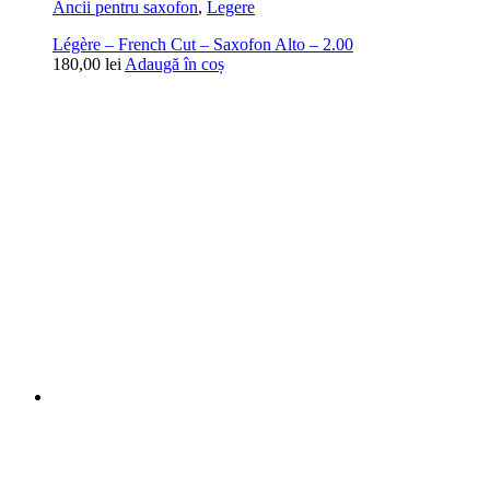
Ancii pentru saxofon
,
Legere
Légère – French Cut – Saxofon Alto – 2.00
180,00
lei
Adaugă în coș