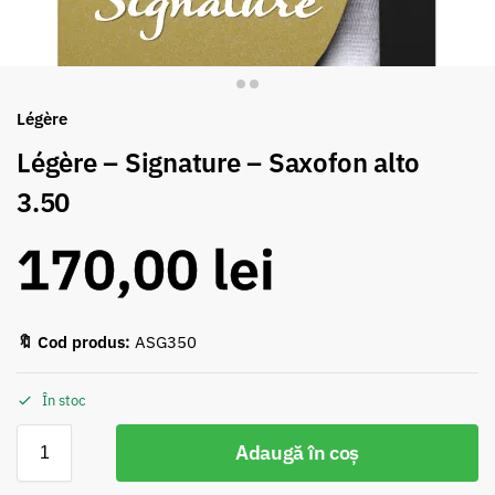
Légère
Légère – Signature – Saxofon alto
3.50
170,00
lei
🔖 Cod produs:
ASG350
În stoc
Adaugă în coș