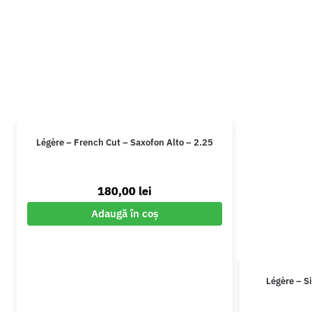
Légère – French Cut – Saxofon Alto – 2.25
180,00
lei
Adaugă în coș
Légère – S