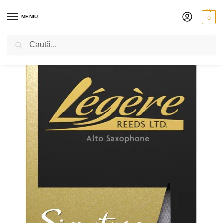
MENIU
0
Caută
PRIMA PAGINĂ
SUFLĂTORI
CLARINET
ANCII
ANCII PENTRU SAXOFON
/
/
/
/