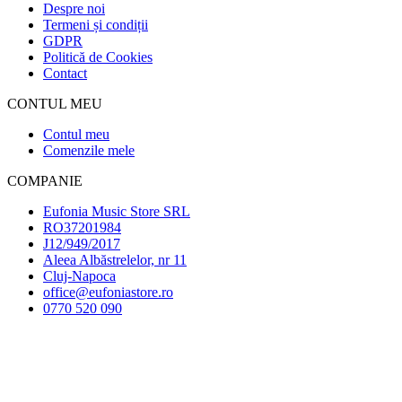
Despre noi
Termeni și condiții
GDPR
Politică de Cookies
Contact
CONTUL MEU
Contul meu
Comenzile mele
COMPANIE
Eufonia Music Store SRL
RO37201984
J12/949/2017
Aleea Albăstrelelor, nr 11
Cluj-Napoca
office@eufoniastore.ro
0770 520 090