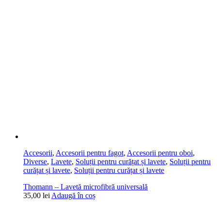
Accesorii
,
Accesorii pentru fagot
,
Accesorii pentru oboi
,
Diverse
,
Lavete
,
Soluții pentru curățat și lavete
,
Soluții pentru
curățat și lavete
,
Soluții pentru curățat și lavete
Thomann – Lavetă microfibră universală
35,00
lei
Adaugă în coș