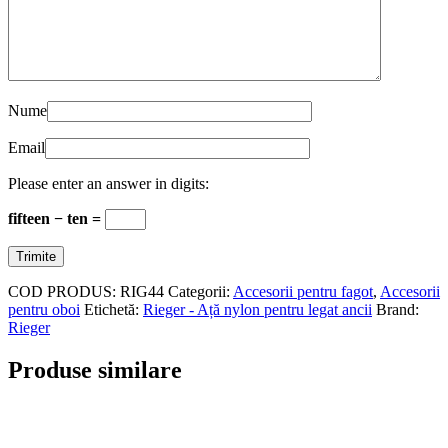
Nume
Email
Please enter an answer in digits:
fifteen − ten =
COD PRODUS:
RIG44
Categorii:
Accesorii pentru fagot
,
Accesorii
pentru oboi
Etichetă:
Rieger - Ață nylon pentru legat ancii
Brand:
Rieger
Produse similare