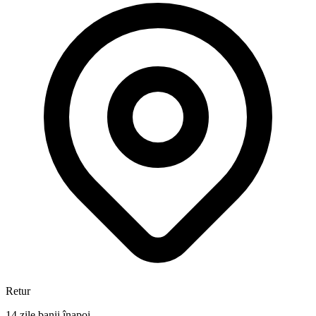
Retur
14 zile banii înapoi