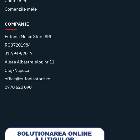
Contul meu
Comenzile mele
COMPANIE
Eufonia Music Store SRL
RO37201984
J12/949/2017
Aleea Albăstrelelor, nr 11
Cluj-Napoca
office@eufoniastore.ro
0770 520 090