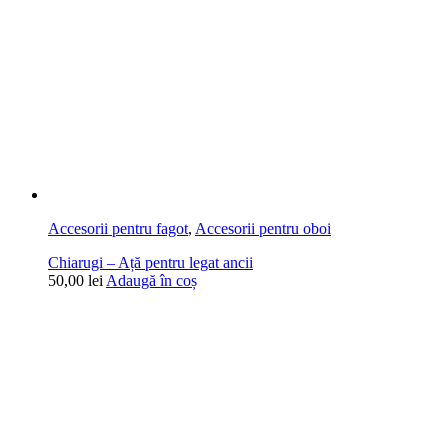
Accesorii pentru fagot
,
Accesorii pentru oboi
Chiarugi – Ață pentru legat ancii
50,00
lei
Adaugă în coș