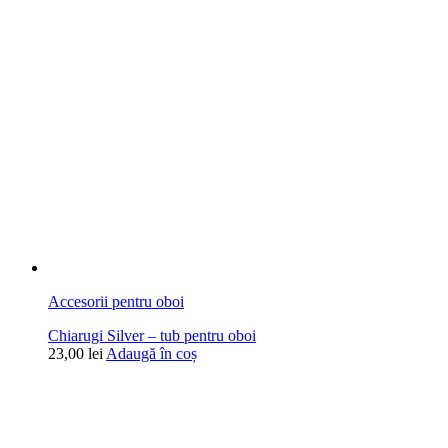
Accesorii pentru oboi
Chiarugi Silver – tub pentru oboi
23,00
lei
Adaugă în coș