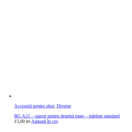
Accesorii pentru oboi
,
Diverse
BG A21 – suport pentru degetul mare – mărime standard
15,00
lei
Adaugă în coș