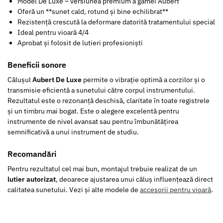
Model De Luxe – versiunea premium a gamei Aubert
Oferă un **sunet cald, rotund și bine echilibrat**
Rezistență crescută la deformare datorită tratamentului special
Ideal pentru vioară 4/4
Aprobat și folosit de lutieri profesioniști
Beneficii sonore
Călușul
Aubert De Luxe
permite o vibrație optimă a corzilor și o
transmisie eficientă a sunetului către corpul instrumentului.
Rezultatul este o rezonanță deschisă, claritate în toate registrele
și un timbru mai bogat. Este o alegere excelentă pentru
instrumente de nivel avansat sau pentru îmbunătățirea
semnificativă a unui instrument de studiu.
Recomandări
Pentru rezultatul cel mai bun, montajul trebuie realizat de un
lutier autorizat
, deoarece ajustarea unui căluș influențează direct
calitatea sunetului. Vezi și alte modele de
accesorii pentru vioară
.