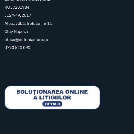
RO37201984
J12/949/2017
Aleea Albăstrelelor, nr 11
Cluj-Napoca
office@eufoniastore.ro
0770 520 090