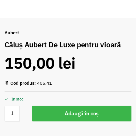
Aubert
Căluș Aubert De Luxe pentru vioară
150,00
lei
🔖 Cod produs:
405.41
În stoc
Adaugă în coș