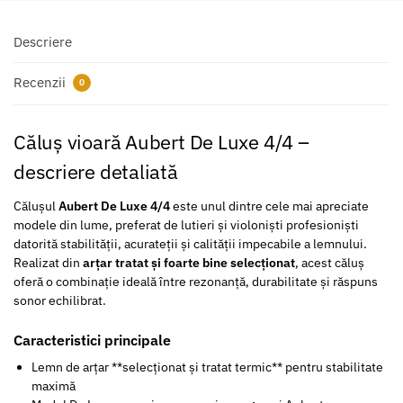
Descriere
Recenzii
0
Căluș vioară Aubert De Luxe 4/4 –
descriere detaliată
Călușul
Aubert De Luxe 4/4
este unul dintre cele mai apreciate
modele din lume, preferat de lutieri și violoniști profesioniști
datorită stabilității, acurateții și calității impecabile a lemnului.
Realizat din
arțar tratat și foarte bine selecționat
, acest căluș
oferă o combinație ideală între rezonanță, durabilitate și răspuns
sonor echilibrat.
Caracteristici principale
Lemn de arțar **selecționat și tratat termic** pentru stabilitate
maximă