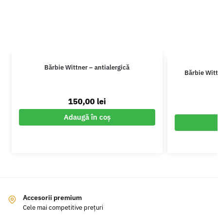
Bărbie Wittner – antialergică
Bărbie Witt
150,00
lei
Adaugă în coș
Accesorii premium
Cele mai competitive prețuri