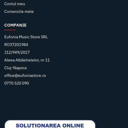
Contul meu
Comenzile mele
COMPANIE
Eufonia Music Store SRL
RO37201984
J12/949/2017
Aleea Albăstrelelor, nr 11
Cluj-Napoca
office@eufoniastore.ro
0770 520 090