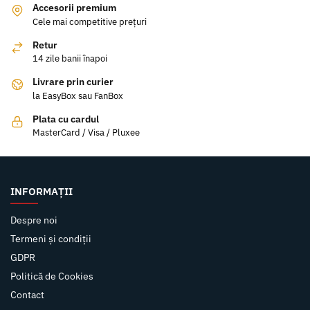
Accesorii premium
Cele mai competitive prețuri
Retur
14 zile banii înapoi
Livrare prin curier
la EasyBox sau FanBox
Plata cu cardul
MasterCard / Visa / Pluxee
INFORMAȚII
Despre noi
Termeni și condiții
GDPR
Politică de Cookies
Contact