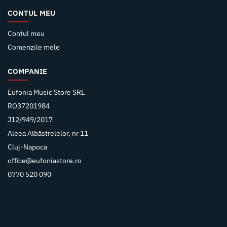
CONTUL MEU
Contul meu
Comenzile mele
COMPANIE
Eufonia Music Store SRL
RO37201984
J12/949/2017
Aleea Albăstrelelor, nr 11
Cluj-Napoca
office@eufoniastore.ro
0770 520 090