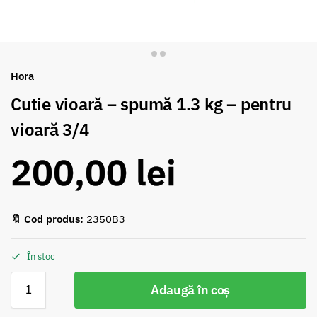
Hora
Cutie vioară – spumă 1.3 kg – pentru
vioară 3/4
200,00
lei
🔖 Cod produs:
2350B3
În stoc
Adaugă în coș