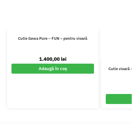
Cutie Gewa Pure – FUN – pentru vioară
1.400,00
lei
Adaugă în coș
Cutie vioară 