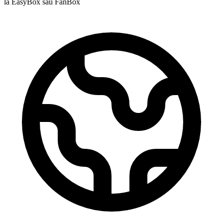
la EasyBox sau FanBox