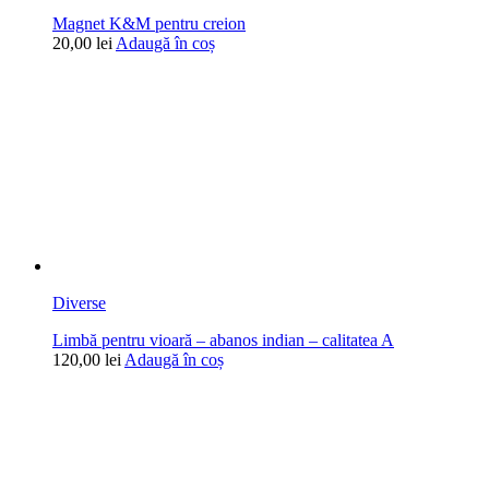
Magnet K&M pentru creion
20,00
lei
Adaugă în coș
Diverse
Limbă pentru vioară – abanos indian – calitatea A
120,00
lei
Adaugă în coș