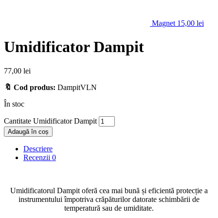
Magnet
15,00
lei
Umidificator Dampit
77,00
lei
🔖 Cod produs:
DampitVLN
În stoc
Cantitate Umidificator Dampit
Adaugă în coș
Descriere
Recenzii
0
Umidificatorul Dampit oferă cea mai bună și eficientă protecție a
instrumentului împotriva crăpăturilor datorate schimbării de
temperatură sau de umiditate.