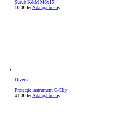
Șurub K&M M6x15
10,00
lei
Adaugă în coș
Diverse
Protecție instrument C-Clip
41,00
lei
Adaugă în coș