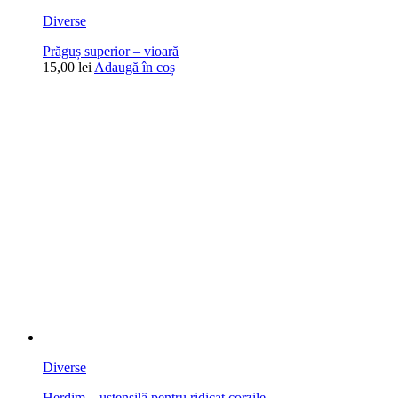
Diverse
Prăguș superior – vioară
15,00
lei
Adaugă în coș
Diverse
Herdim – ustensilă pentru ridicat corzile