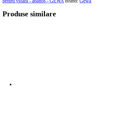
pentru vioară - abanos - GEWA
Brand:
Gewa
Produse similare