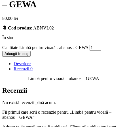
– GEWA
80,00
lei
🔖 Cod produs:
ABNVL02
În stoc
Cantitate Limbă pentru vioară - abanos - GEWA
Adaugă în coș
Descriere
Recenzii
0
Limbă pentru vioară – abanos – GEWA
Recenzii
Nu există recenzii până acum.
Fii primul care scrii o recenzie pentru „Limbă pentru vioară –
abanos – GEWA”
Adresa ta de email nu va fi publicată.
Câmpurile obligatorii sunt