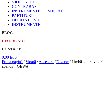
VIOLONCEL
CONTRABAS
INSTRUMENTE DE SUFLAT
PARTITURI
OFERTA LUNII
INSTRUMENTE
BLOG
DESPRE NOI
CONTACT
0,00
lei
0
Prima pagină
/
Vioară
/
Accesorii
/
Diverse
/
Limbă pentru vioară –
abanos – GEWA