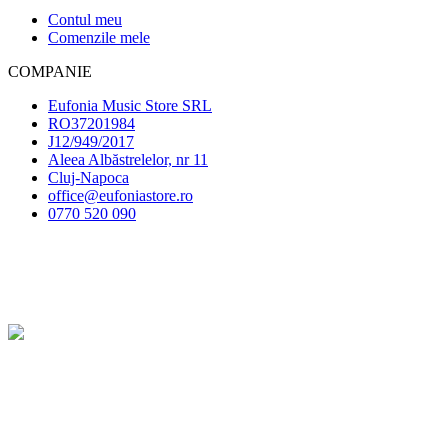
Contul meu
Comenzile mele
COMPANIE
Eufonia Music Store SRL
RO37201984
J12/949/2017
Aleea Albăstrelelor, nr 11
Cluj-Napoca
office@eufoniastore.ro
0770 520 090