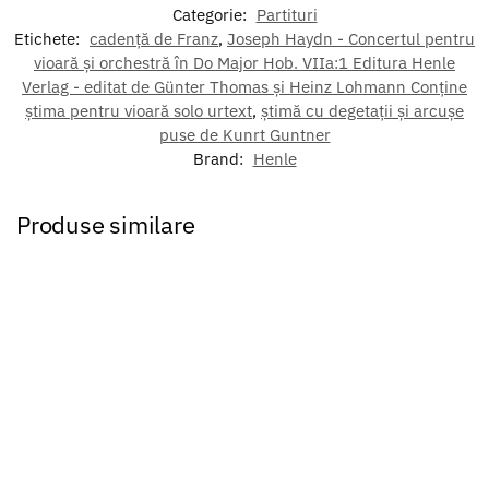
Categorie:
Partituri
Etichete:
cadență de Franz
,
Joseph Haydn - Concertul pentru
vioară și orchestră în Do Major Hob. VIIa:1 Editura Henle
Verlag - editat de Günter Thomas și Heinz Lohmann Conține
știma pentru vioară solo urtext
,
știmă cu degetații și arcușe
puse de Kunrt Guntner
Brand:
Henle
Produse similare