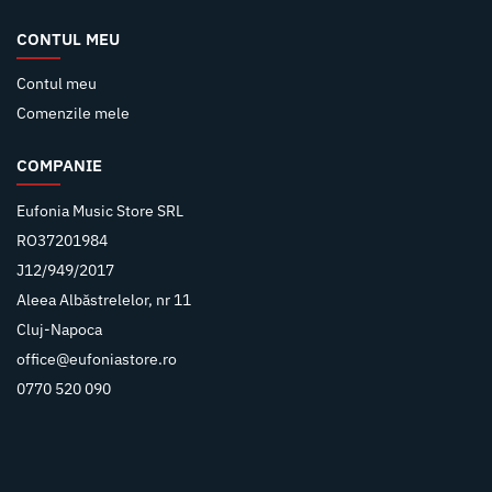
CONTUL MEU
Contul meu
Comenzile mele
COMPANIE
Eufonia Music Store SRL
RO37201984
J12/949/2017
Aleea Albăstrelelor, nr 11
Cluj-Napoca
office@eufoniastore.ro
0770 520 090