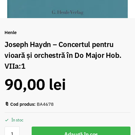
Henle
Joseph Haydn – Concertul pentru
vioară și orchestră în Do Major Hob.
VIIa:1
90,00
lei
🔖 Cod produs:
BA4678
În stoc
Adaugă în coș