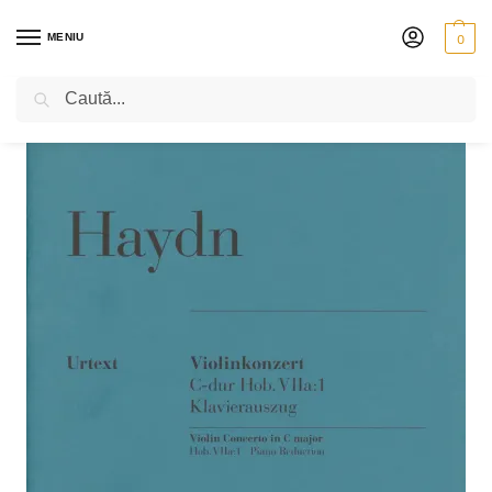
MENIU
0
Caută
PRIMA PAGINĂ
PARTITURI
JOSEPH HAYDN – CONCERTUL PENTRU VIOARĂ ȘI ORCHESTRĂ ÎN DO MAJOR HOB. VIIA:1
/
/