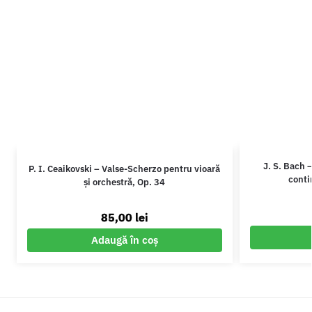
J. S. Bach 
P. I. Ceaikovski – Valse-Scherzo pentru vioară
cont
și orchestră, Op. 34
85,00
lei
Adaugă în coș