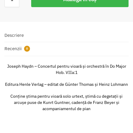
Descriere
Recenzii
0
Joseph Haydn – Concertul pentru vioară și orchestră în Do Major
Hob. VIIa:1
Editura Henle Verlag – editat de Günter Thomas și Heinz Lohmann
Conține știma pentru vioară solo urtext, știmă cu degetații și
arcușe puse de Kunrt Guntner, cadență de Franz Beyer și
acompaniamentul de pian