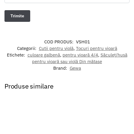
COD PRODUS:
VSH01
Categorii:
Cutii pentru violă
,
Tocuri pentru vioară
Etichete:
culoare galbenă
,
pentru vioară 4/4
,
Săculeț/husă
pentru vioară sau violă Din mătase
Brand:
Gewa
Produse similare