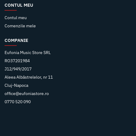
CONTUL MEU
Contul meu
Comenzile mele
COMPANIE
Eufonia Music Store SRL
RO37201984
J12/949/2017
Aleea Albăstrelelor, nr 11
Cluj-Napoca
office@eufoniastore.ro
0770 520 090