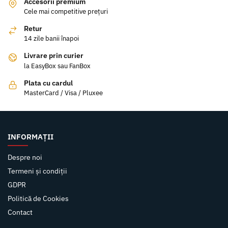
Accesorii premium
Cele mai competitive prețuri
Retur
14 zile banii înapoi
Livrare prin curier
la EasyBox sau FanBox
Plata cu cardul
MasterCard / Visa / Pluxee
INFORMAȚII
Despre noi
Termeni și condiții
GDPR
Politică de Cookies
Contact