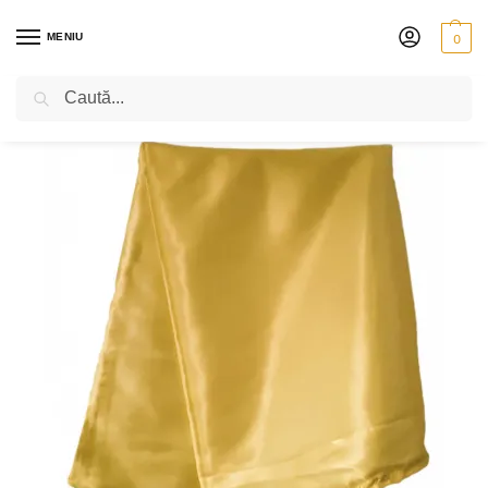
MENIU
0
Caută
PRIMA PAGINĂ
VIOLĂ
ACCESORII
CUTII PENTRU VIOLĂ
SĂCULEȚ PENTRU VIOARĂ SAU VIOLĂ
/
/
/
/