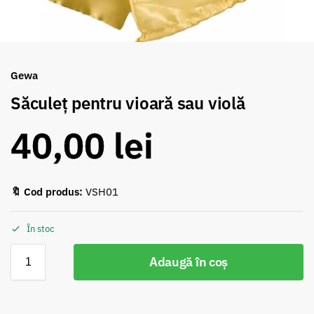
Gewa
Săculeț pentru vioară sau violă
40,00
lei
🔖 Cod produs:
VSH01
În stoc
Adaugă în coș