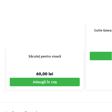
Cutie Gewa 
Săculeț pentru vioară
60,00
lei
Adaugă în coș