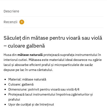
Descriere
Recenzii
0
Săculeț din mătase pentru vioară sau violă
– culoare galbenă
Husa din
mătase naturală
protejează suprafața instrumentului în
interiorul cutiei. Mătasea este materialul ideal deoarece nu zgârie
lacul și absoarbe eficient praful și microparticulele de sacâz
depuse pe lac în urma cântatului.
Material: mătase naturală
Culoare: galbenă
Dimensiune: potrivit pentru vioară sau violă 4/4
Protejează lacul instrumentului împotriva zgârieturilor și
prafului
Ușor de curățat și de întreținut