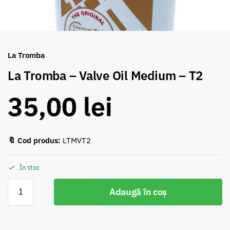
La Tromba
La Tromba – Valve Oil Medium – T2
35,00
lei
🔖 Cod produs:
LTMVT2
În stoc
Adaugă în coș