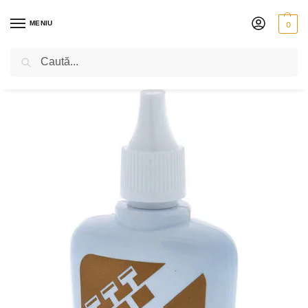
MENIU
0
Caută
PRIMA PAGINĂ
SUFLĂTORI
ALAMĂ
CREME ȘI ULEIURI
LA TROMBA – VALVE OIL MEDIUM – T2
/
/
/
/