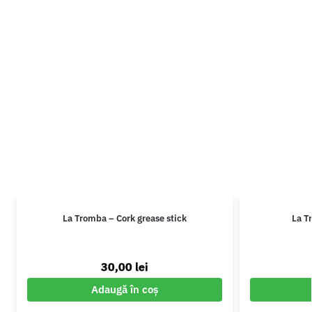
La Tromba – Cork grease stick
La T
30,00
lei
Adaugă în coș