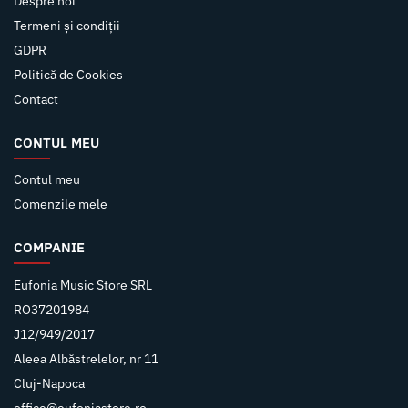
Despre noi
Termeni și condiții
GDPR
Politică de Cookies
Contact
CONTUL MEU
Contul meu
Comenzile mele
COMPANIE
Eufonia Music Store SRL
RO37201984
J12/949/2017
Aleea Albăstrelelor, nr 11
Cluj-Napoca
office@eufoniastore.ro