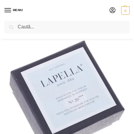
MENIU
0
Caută
PRIMA PAGINĂ
VIOLONCEL
ACCESORII
SACÂZ PENTRU VIOLONCEL
/
/
/