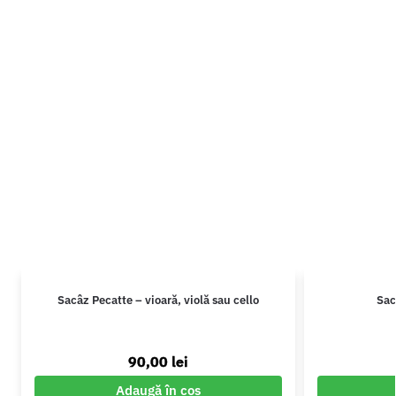
Sacâz Pecatte – vioară, violă sau cello
Sac
90,00
lei
Adaugă în coș