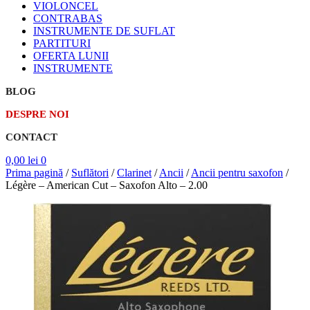
VIOLONCEL
CONTRABAS
INSTRUMENTE DE SUFLAT
PARTITURI
OFERTA LUNII
INSTRUMENTE
BLOG
DESPRE NOI
CONTACT
0,00
lei
0
Prima pagină
/
Suflători
/
Clarinet
/
Ancii
/
Ancii pentru saxofon
/
Légère – American Cut – Saxofon Alto – 2.00