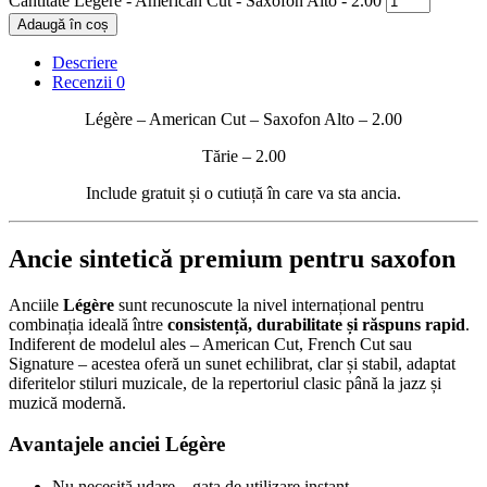
Cantitate Légère - American Cut - Saxofon Alto - 2.00
Adaugă în coș
Descriere
Recenzii
0
Légère – American Cut – Saxofon Alto – 2.00
Tărie – 2.00
Include gratuit și o cutiuță în care va sta ancia.
Ancie sintetică premium pentru saxofon
Anciile
Légère
sunt recunoscute la nivel internațional pentru
combinația ideală între
consistență, durabilitate și răspuns rapid
.
Indiferent de modelul ales – American Cut, French Cut sau
Signature – acestea oferă un sunet echilibrat, clar și stabil, adaptat
diferitelor stiluri muzicale, de la repertoriul clasic până la jazz și
muzică modernă.
Avantajele anciei Légère
Nu necesită udare – gata de utilizare instant