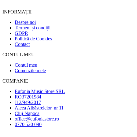
INFORMAȚII
Despre noi
Termeni și condiții
GDPR
Politică de Cookies
Contact
CONTUL MEU
Contul meu
Comenzile mele
COMPANIE
Eufonia Music Store SRL
RO37201984
J12/949/2017
Aleea Albăstrelelor, nr 11
Cluj-Napoca
office@eufoniastore.ro
0770 520 090