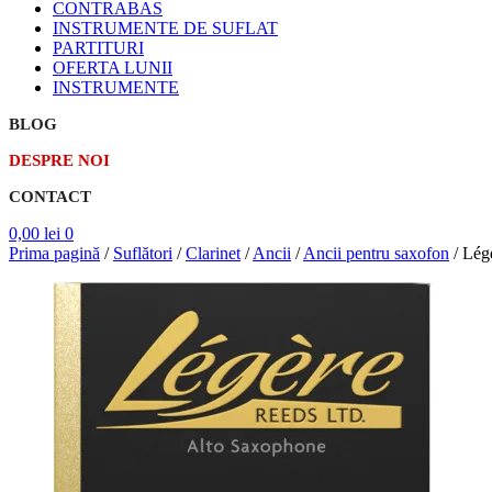
CONTRABAS
INSTRUMENTE DE SUFLAT
PARTITURI
OFERTA LUNII
INSTRUMENTE
BLOG
DESPRE NOI
CONTACT
0,00
lei
0
Prima pagină
/
Suflători
/
Clarinet
/
Ancii
/
Ancii pentru saxofon
/
Légè