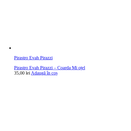
Pirastro Evah Pirazzi
Pirastro Evah Pirazzi – Coarda Mi oțel
35,00
lei
Adaugă în coș