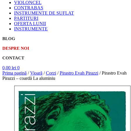
VIOLONCEL
CONTRABAS
INSTRUMENTE DE SUFLAT
PARTITURI
OFERTA LUNII
INSTRUMENTE
BLOG
DESPRE NOI
CONTACT
0,00
lei
0
Prima pagină
/
Vioară
/
Corzi
/
Pirastro Evah Pirazzi
/
Pirastro Evah
Pirazzi – coardă La aluminiu