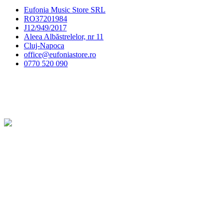
Eufonia Music Store SRL
RO37201984
J12/949/2017
Aleea Albăstrelelor, nr 11
Cluj-Napoca
office@eufoniastore.ro
0770 520 090