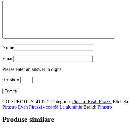
Nume
Email
Please enter an answer in digits:
9 + six =
COD PRODUS:
419221
Categorie:
Pirastro Evah Pirazzi
Etichetă:
Pirastro Evah Pirazzi - coardă La aluminiu
Brand:
Pirastro
Produse similare