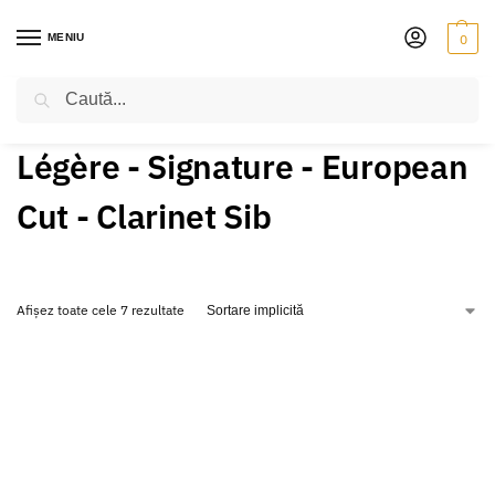
MENIU
0
Caută
PRIMA PAGINĂ
PRODUSE ETICHETATE „LÉGÈRE - SIGNATURE - EUROPEAN CUT - CLARINET SIB”
/
Légère - Signature - European
Cut - Clarinet Sib
Afișez toate cele 7 rezultate