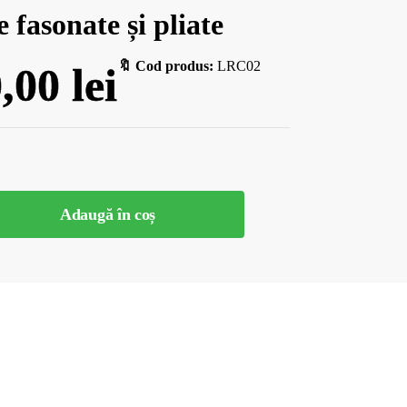
 fasonate și pliate
🔖 Cod produs:
LRC02
0,00
lei
Adaugă în coș