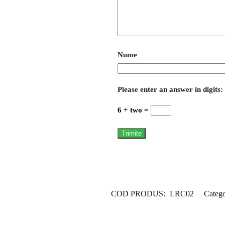
Nume
Please enter an answer in digits:
6 + two =
COD PRODUS:
LRC02
Catego