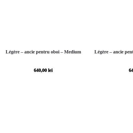
Légère – ancie pentru oboi – Medium
Légère – ancie pe
640,00
lei
6