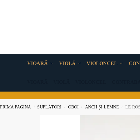
VIOARĂ
VIOLĂ
VIOLONCEL
CON
VIOARĂ
VIOLĂ
VIOLONCEL
CONTRAB
PRIMA PAGINĂ
SUFLĂTORI
OBOI
ANCII ȘI LEMNE
LE RO
/
/
/
/