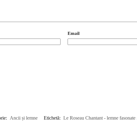
Email
rie:
Ancii și lemne
Etichetă:
Le Roseau Chantant - lemne fasonate ș