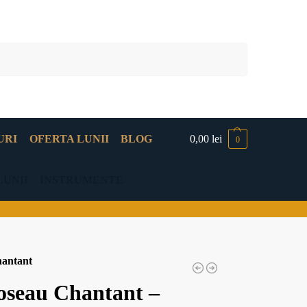
Caută
URI
OFERTA LUNII
BLOG
0,00
lei
0
LUNII
INSTRUMENTE
antant
oseau Chantant –