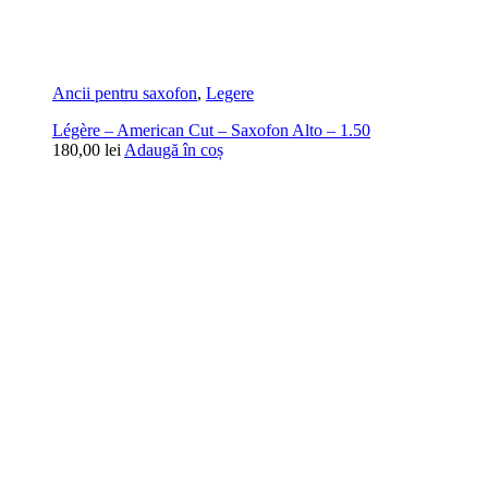
Ancii pentru saxofon
,
Legere
Légère – American Cut – Saxofon Alto – 1.50
180,00
lei
Adaugă în coș