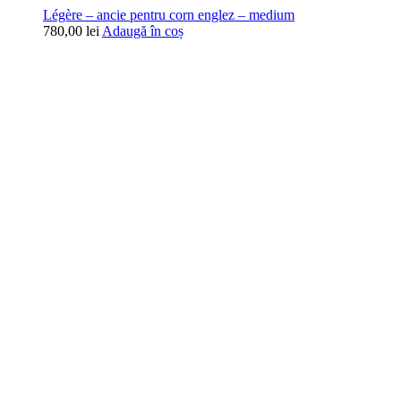
Légère – ancie pentru corn englez – medium
780,00
lei
Adaugă în coș