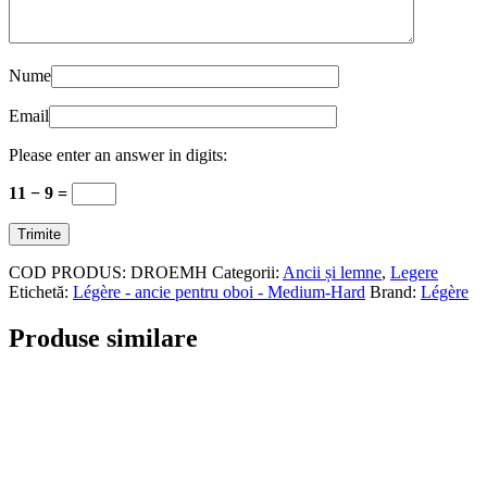
Nume
Email
Please enter an answer in digits:
11 − 9 =
COD PRODUS:
DROEMH
Categorii:
Ancii și lemne
,
Legere
Etichetă:
Légère - ancie pentru oboi - Medium-Hard
Brand:
Légère
Produse similare