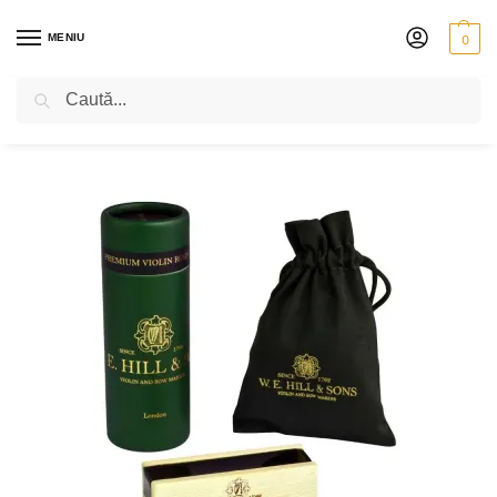
MENIU
0
Caută
PRIMA PAGINĂ
VIOARĂ
ACCESORII
SACÂZURI PENTRU VIOARĂ
/
/
/