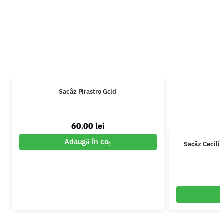
Sacâz Pirastro Gold
60,00
lei
Adaugă în coș
Sacâz Cecili