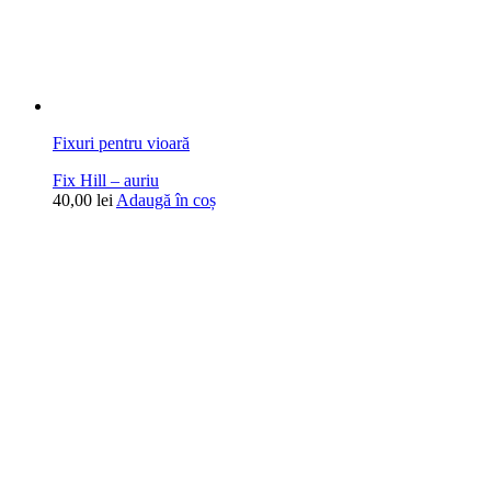
Fixuri pentru vioară
Fix Hill – auriu
40,00
lei
Adaugă în coș