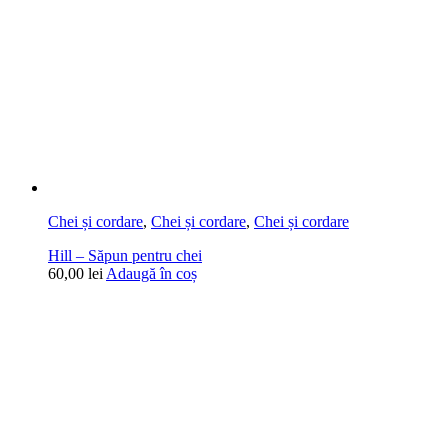
Chei și cordare
,
Chei și cordare
,
Chei și cordare
Hill – Săpun pentru chei
60,00
lei
Adaugă în coș