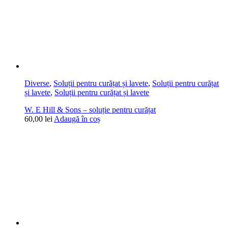
Diverse
,
Soluții pentru curățat și lavete
,
Soluții pentru curățat
și lavete
,
Soluții pentru curățat și lavete
W. E Hill & Sons – soluție pentru curățat
60,00
lei
Adaugă în coș