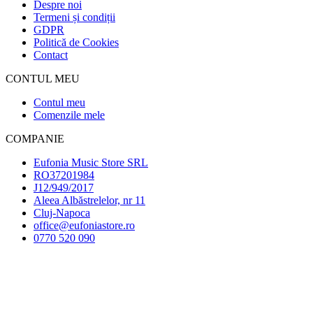
Despre noi
Termeni și condiții
GDPR
Politică de Cookies
Contact
CONTUL MEU
Contul meu
Comenzile mele
COMPANIE
Eufonia Music Store SRL
RO37201984
J12/949/2017
Aleea Albăstrelelor, nr 11
Cluj-Napoca
office@eufoniastore.ro
0770 520 090