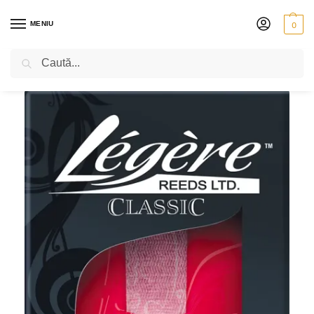
MENIU
0
Caută
PRIMA PAGINĂ
SUFLĂTORI
CLARINET
ANCII
ANCII PENTRU SAXOFON
/
/
/
/