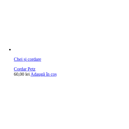
Chei și cordare
Cordar Petz
60,00
lei
Adaugă în coș