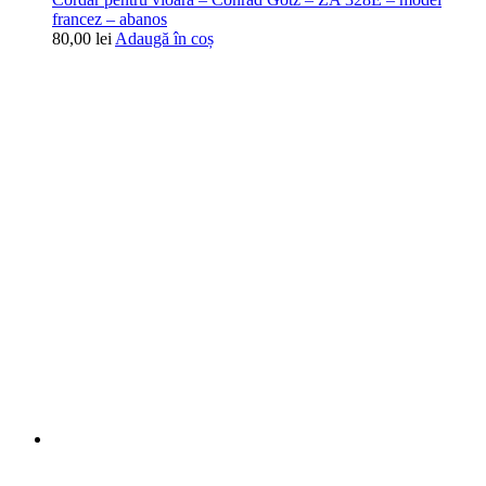
francez – abanos
80,00
lei
Adaugă în coș