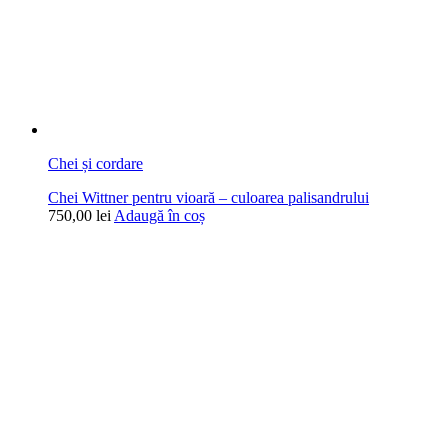
Chei și cordare
Chei Wittner pentru vioară – culoarea palisandrului
750,00
lei
Adaugă în coș