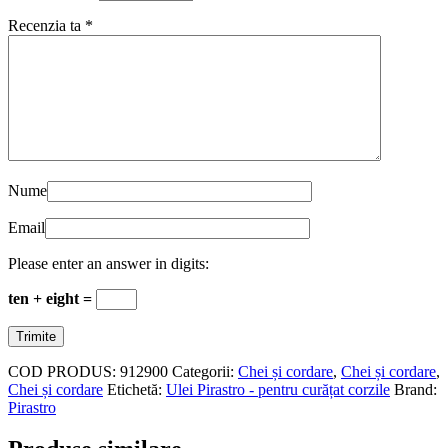
Recenzia ta
*
Nume
Email
Please enter an answer in digits:
ten + eight =
COD PRODUS:
912900
Categorii:
Chei și cordare
,
Chei și cordare
,
Chei și cordare
Etichetă:
Ulei Pirastro - pentru curățat corzile
Brand:
Pirastro