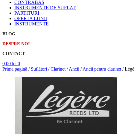
CONTRABAS
INSTRUMENTE DE SUFLAT
PARTITURI
OFERTA LUNII
INSTRUMENTE
BLOG
DESPRE NOI
CONTACT
0,00
lei
0
Prima pagină
/
Suflători
/
Clarinet
/
Ancii
/
Ancii pentru clarinet
/
Légè