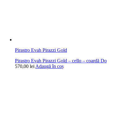
Pirastro Evah Pirazzi Gold
Pirastro Evah Pirazzi Gold – cello – coardă Do
570,00
lei
Adaugă în coș