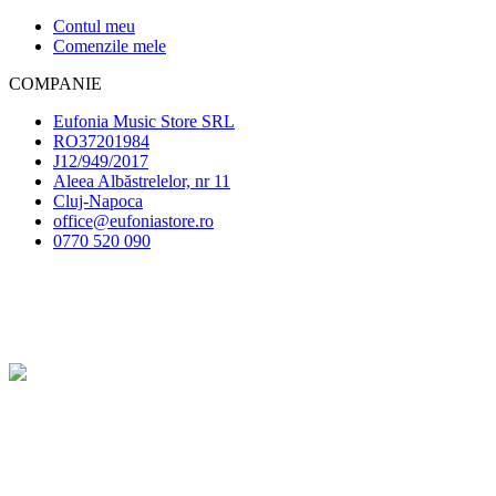
Contul meu
Comenzile mele
COMPANIE
Eufonia Music Store SRL
RO37201984
J12/949/2017
Aleea Albăstrelelor, nr 11
Cluj-Napoca
office@eufoniastore.ro
0770 520 090