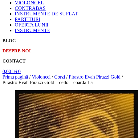
VIOLONCEL
CONTRABAS
INSTRUMENTE DE SUFLAT
PARTITURI
OFERTA LUNII
INSTRUMENTE
BLOG
DESPRE NOI
CONTACT
0,00
lei
0
Prima pagină
/
Violoncel
/
Corzi
/
Pirastro Evah Pirazzi Gold
/
Pirastro Evah Pirazzi Gold – cello – coardă La