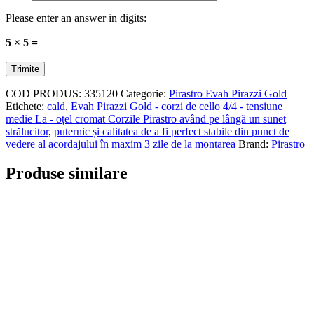
Please enter an answer in digits:
5 × 5 =
COD PRODUS:
335120
Categorie:
Pirastro Evah Pirazzi Gold
Etichete:
cald
,
Evah Pirazzi Gold - corzi de cello 4/4 - tensiune
medie La - oțel cromat Corzile Pirastro având pe lângă un sunet
strălucitor
,
puternic și calitatea de a fi perfect stabile din punct de
vedere al acordajului în maxim 3 zile de la montarea
Brand:
Pirastro
Produse similare