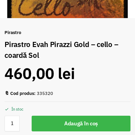
Pirastro
Pirastro Evah Pirazzi Gold – cello –
coardă Sol
460,00
lei
🔖 Cod produs:
335320
În stoc
Adaugă în coș