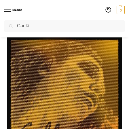
MENIU
0
Caută
PRIMA PAGINĂ
VIOLONCEL
CORZI
PIRASTRO EVAH PIRAZZI GOLD
/
/
/