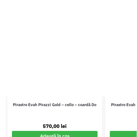
Pirastro Evah Pirazzi Gold – cello – coardă Do
Pirastro Evah 
570,00
lei
Adaugă în coș