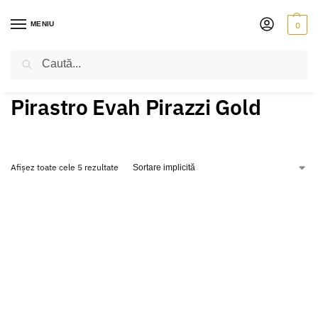
MENIU
0
Caută
PRIMA PAGINĂ
VIOLONCEL
CORZI
PIRASTRO EVAH PIRAZZI GOLD
/
/
/
Pirastro Evah Pirazzi Gold
Afișez toate cele 5 rezultate