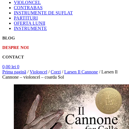
VIOLONCEL
CONTRABAS
INSTRUMENTE DE SUFLAT
PARTITURI
OFERTA LUNII
INSTRUMENTE
BLOG
DESPRE NOI
CONTACT
0,00
lei
0
Prima pagină
/
Violoncel
/
Corzi
/
Larsen Il Cannone
/
Larsen Il
Cannone – violoncel – coarda Sol