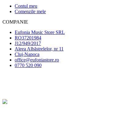
Contul meu
Comenzile mele
COMPANIE
Eufonia Music Store SRL
RO37201984
J12/949/2017
Aleea Albăstrelelor, nr 11
Cluj-Napoca
office@eufoniastore.ro
0770 520 090