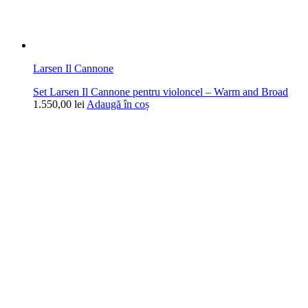
Larsen Il Cannone
Set Larsen Il Cannone pentru violoncel – Warm and Broad
1.550,00
lei
Adaugă în coș