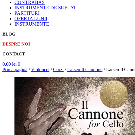
CONTRABAS
INSTRUMENTE DE SUFLAT
PARTITURI
OFERTA LUNII
INSTRUMENTE
BLOG
DESPRE NOI
CONTACT
0,00
lei
0
Prima pagină
/
Violoncel
/
Corzi
/
Larsen Il Cannone
/
Larsen Il Cann