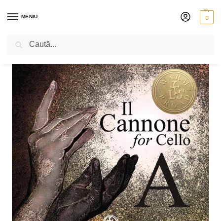
MENIU
0
Caută
PRIMA PAGINĂ
VIOLONCEL
CORZI
LARSEN IL CANNONE
SET LARSEN IL CANNONE PENTRU VIOLONCEL – DIRECT AND FOCUSED
/
/
/
/