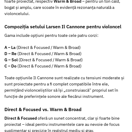
foarte proiectat, respectiv
Warm & Broad
– pentru un ton cald,
bogat și amplu, care scoate în evidență rezonanța naturală a
violoncelului.
Compoziția setului Larsen Il Cannone pentru violoncel
Gama include opțiuni pentru toate cele patru corzi:
A – La
(Direct & Focused / Warm & Broad)
D – Re
(Direct & Focused / Warm & Broad)
G – Sol
(Direct & Focused / Warm & Broad)
C – Do
(Direct & Focused / Warm & Broad)
Toate opțiunile Il Cannone sunt realizate cu tensiuni moderate și
sunt proiectate pentru a fi complet compatibile între ele,
permițând violonceliștilor să își „construiască” propriul set în
funcție de preferințele sonore ale fiecărui instrument.
Direct & Focused vs. Warm & Broad
Direct & Focused
oferă un sunet concentrat, clar și foarte bine
proiectat – ideal pentru instrumentele care au nevoie de focus
suplimentar și precizie în registrul mediu și grav.