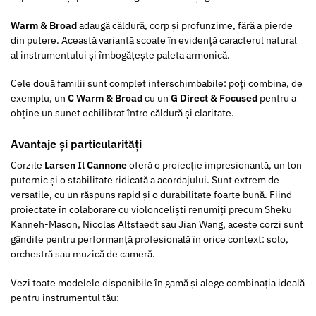
Warm & Broad
adaugă căldură, corp și profunzime, fără a pierde
din putere. Această variantă scoate în evidență caracterul natural
al instrumentului și îmbogățește paleta armonică.
Cele două familii sunt complet interschimbabile: poți combina, de
exemplu, un
C Warm & Broad
cu un
G Direct & Focused
pentru a
obține un sunet echilibrat între căldură și claritate.
Avantaje și particularități
Corzile
Larsen Il Cannone
oferă o proiecție impresionantă, un ton
puternic și o stabilitate ridicată a acordajului. Sunt extrem de
versatile, cu un răspuns rapid și o durabilitate foarte bună. Fiind
proiectate în colaborare cu violonceliști renumiți precum Sheku
Kanneh-Mason, Nicolas Altstaedt sau Jian Wang, aceste corzi sunt
gândite pentru performanță profesională în orice context: solo,
orchestră sau muzică de cameră.
Vezi toate modelele disponibile în gamă și alege combinația ideală
pentru instrumentul tău: