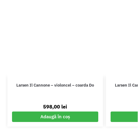
Larsen Il Cannone – violoncel – coarda Do
Larsen Il Ca
598,00
lei
Adaugă în coș